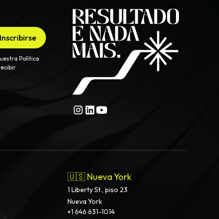
uestra Política
ecibir
🇺🇸 Nueva York
1 Liberty St., piso 23
Nueva York
+1 646 631-1014