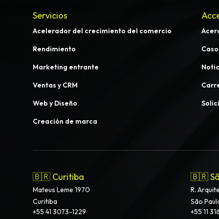
Servicios
Acce
Acelerador del crecimiento del comercio
Acer
Rendimiento
Caso
Marketing entrante
Notic
Ventas y CRM
Carr
Web y Diseño
Solic
Creación de marca
🇧🇷 Curitiba
🇧🇷 S
Mateus Leme 1970
R. Arquit
Curitiba
São Paul
+55 41 3073-1229
+55 11 31