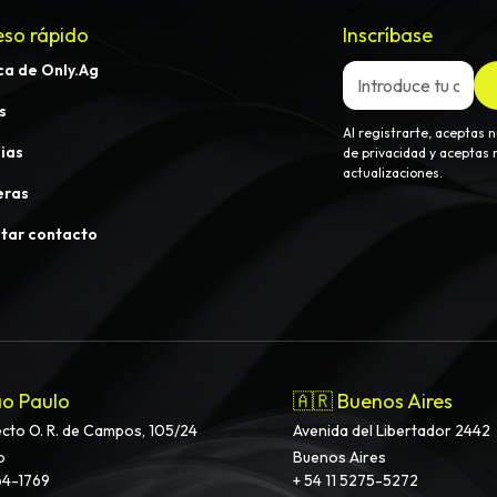
so rápido
Inscríbase
ca de Only.Ag
s
Al registrarte, aceptas n
ias
de privacidad y aceptas r
actualizaciones.
eras
itar contacto
ão Paulo
🇦🇷 Buenos Aires
ecto O. R. de Campos, 105/24
Avenida del Libertador 2442
o
Buenos Aires
64-1769
+ 54 11 5275-5272