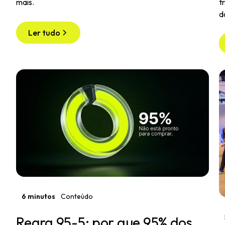
mais.
t
d
Ler tudo
6 minutos
Conteúdo
Regra 95-5: por que 95% dos