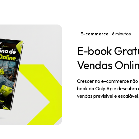
E-commerce
6 minutos
E-book Gratu
Vendas Onli
Crescer no e-commerce não é 
book da Only.Ag e descubra 
vendas previsível e escalável
Leia mais